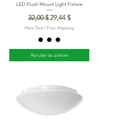
LED Flush Mount Light Fixture
Prix original
Prix promotionnel
32,00 $
29,44 $
Hors Taxe
|
Free shipping
Ajouter au panier