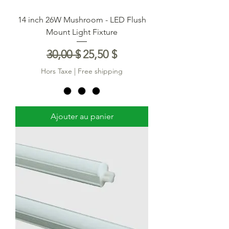
14 inch 26W Mushroom - LED Flush
Mount Light Fixture
Prix original
Prix promotionnel
30,00 $
25,50 $
Hors Taxe
|
Free shipping
Ajouter au panier