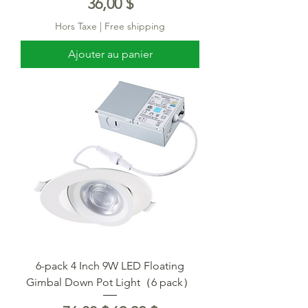
Prix
36,00 $
Hors Taxe
|
Free shipping
Ajouter au panier
6-pack 4 Inch 9W LED Floating
Gimbal Down Pot Light（6 pack）