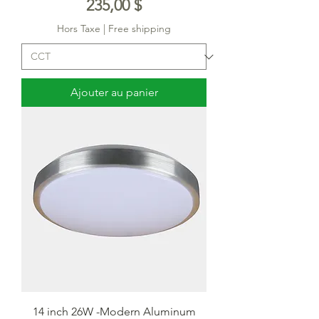
Prix
235,00 $
Hors Taxe
|
Free shipping
Ajouter au panier
14 inch 26W -Modern Aluminum