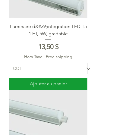
Luminaire d&#39;intégration LED T5
1 FT, 5W, gradable
Prix
13,50 $
Hors Taxe
|
Free shipping
Ajouter au panier