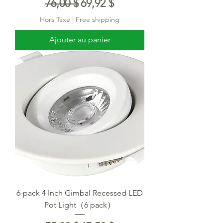
Prix original
Prix promotionnel
76,00 $
69,92 $
Hors Taxe
|
Free shipping
Ajouter au panier
6-pack 4 Inch Gimbal Recessed LED
Pot Light（6 pack）