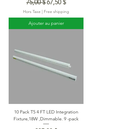
Prix original
Prix promotionnel
75,00 $
67,50 $
Hors Taxe
|
Free shipping
Ajouter au panier
10 Pack T5 4 FT LED Integration
Fixture,18W ,Dimmable. 9 -pack